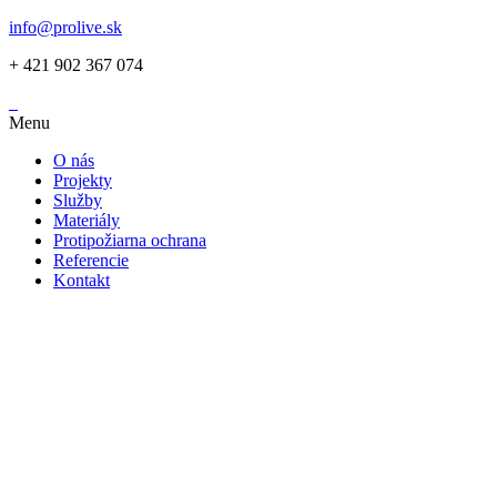
info@prolive.sk
+ 421 902 367 074
Menu
O nás
Projekty
Služby
Materiály
Protipožiarna ochrana
Referencie
Kontakt