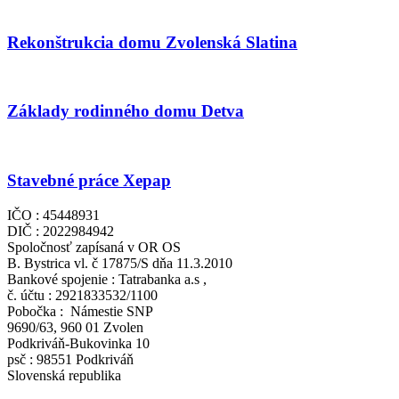
Rekonštrukcia domu Zvolenská Slatina
Základy rodinného domu Detva
Stavebné práce Xepap
IČO : 45448931
DIČ : 2022984942
Spoločnosť zapísaná v OR OS
B. Bystrica vl. č 17875/S dňa 11.3.2010
Bankové spojenie : Tatrabanka a.s ,
č. účtu : 2921833532/1100
Pobočka : Námestie SNP
9690/63, 960 01 Zvolen
Podkriváň-Bukovinka 10
psč : 98551 Podkriváň
Slovenská republika