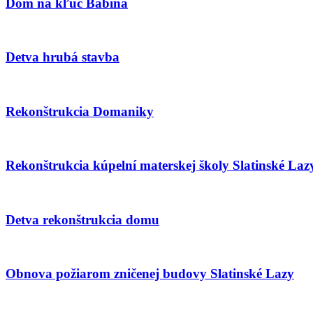
Dom na kľúč Babina
Detva hrubá stavba
Rekonštrukcia Domaniky
Rekonštrukcia kúpelní materskej školy Slatinské Laz
Detva rekonštrukcia domu
Obnova požiarom zničenej budovy Slatinské Lazy