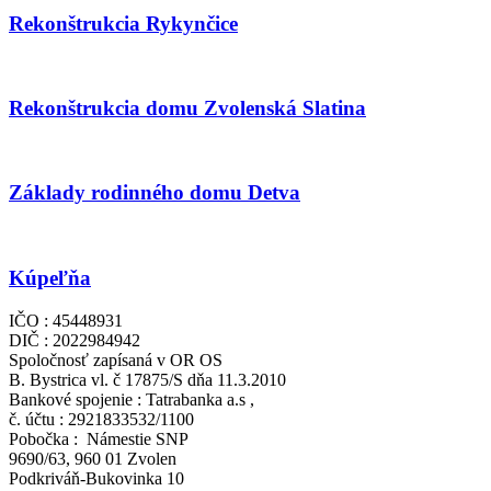
Rekonštrukcia Rykynčice
Rekonštrukcia domu Zvolenská Slatina
Základy rodinného domu Detva
Kúpeľňa
IČO : 45448931
DIČ : 2022984942
Spoločnosť zapísaná v OR OS
B. Bystrica vl. č 17875/S dňa 11.3.2010
Bankové spojenie : Tatrabanka a.s ,
č. účtu : 2921833532/1100
Pobočka : Námestie SNP
9690/63, 960 01 Zvolen
Podkriváň-Bukovinka 10